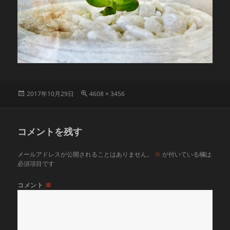
投
フ
2017年10月29日
4608 × 3456
稿
ル
日:
サ
イ
コメントを残す
ズ
メールアドレスが公開されることはありません。
※
が付いている欄は
必須項目です
コメント
※