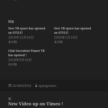
関連
New VR space has opened
New VR space has opened
on STYLY!
on STYLY!
2019年12月10日
2020年1月19日
未分類
未分類
Club Succulent Planet VR
has opened !
2018年9月16日
未分類
投
作
2018年9月9日
dj.plugmatics
稿
成
日:
者
投
前
稿
New Video up on Vimeo !
前
ナ