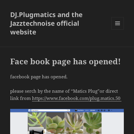
DJ.Plugmatics and the
Jazztechnoise official
website
メニュ
ーとウ
ィジェ
ット
Face book page has opened!
facebook page has opened.
please serch by the name of “Matics Plug”or direct
link from
https://www.
facebook.com/plug.matics.50