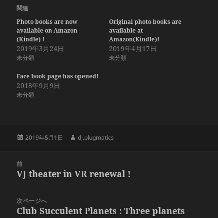
関連
Photo books are now
Original photo books are
available on Amazon
available at
(Kindle) !
Amazon(Kindle)!
2019年3月24日
2019年4月17日
未分類
未分類
Face book page has opened!
2018年9月9日
未分類
投
作
2019年5月1日
dj.plugmatics
稿
成
日:
者
投
前
稿
VJ theater in VR renewal !
前
ナ
の
ビ
投
次ページへ
ゲ
稿:
Club Succulent Planets : Three planets
次
ー