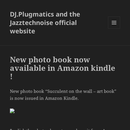
DJ.Plugmatics and the
Jazztechnoise official
website
メニュ
ーとウ
ィジェ
ット
New photo book now
available in Amazon kindle
!
New photo book “Succulent on the wall – art book”
is now issued in Amazon Kindle.