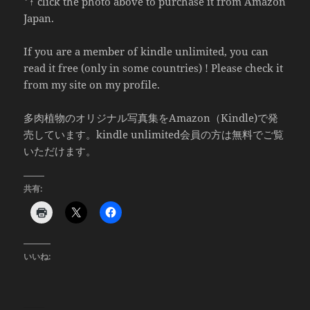
*↑ click the photo above to purchase it from Amazon
Japan.
If you are a member of kindle unlimited, you can
read it free (only in some countries) ! Please check it
from my site on my profile.
多肉植物のオリジナル写真集をAmazon（Kindle)で発
売しています。kindle unlimited会員の方は無料でご覧
いただけます。
共有:
いいね: