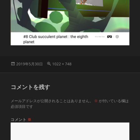
投
フ
2019年5月30日
1022 × 748
稿
ル
日:
サ
イ
コメントを残す
ズ
メールアドレスが公開されることはありません。
※
が付いている欄は
必須項目です
コメント
※