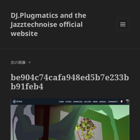
DJ.Plugmatics and the
Jazztechnoise official
website
メニュ
ーとウ
ィジェ
ット
次の画像
be904c74cafa948ed5b7e233b
b91feb4