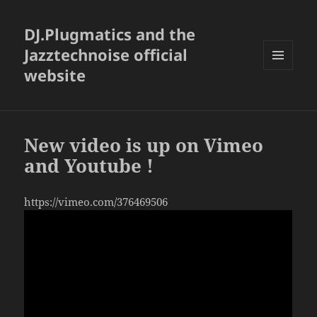
DJ.Plugmatics and the
Jazztechnoise official
website
メニュ
ーとウ
ィジェ
ット
New video is up on Vimeo
and Youtube !
https://vimeo.com/376469506