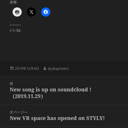
共有:
いいね:
投
作
2019年12月4日
dj.plugmatics
稿
成
日:
者
投
前
稿
New song is up on soundcloud !
前
ナ
（2019.11.29）
の
ビ
投
ゲ
稿:
次ページへ
ー
New VR space has opened on STYLY!
次
シ
の
ョ