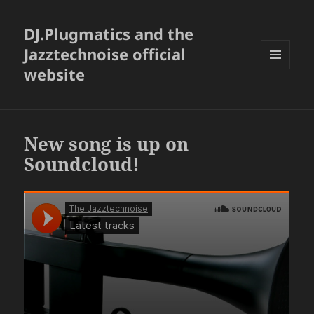
DJ.Plugmatics and the
Jazztechnoise official
website
メニュ
ーとウ
ィジェ
ット
New song is up on
Soundcloud!