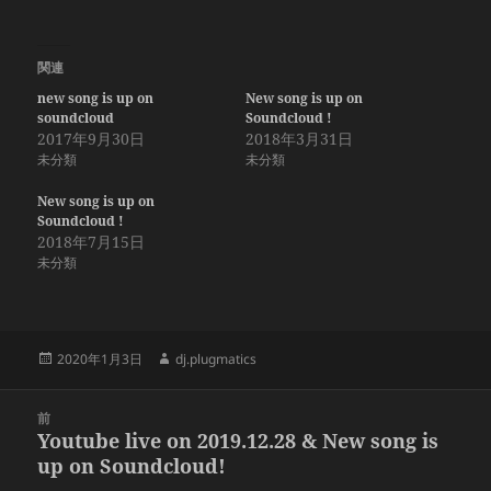
関連
new song is up on
New song is up on
soundcloud
Soundcloud !
2017年9月30日
2018年3月31日
未分類
未分類
New song is up on
Soundcloud !
2018年7月15日
未分類
投
作
2020年1月3日
dj.plugmatics
稿
成
日:
者
投
前
稿
Youtube live on 2019.12.28 & New song is
前
ナ
up on Soundcloud!
の
ビ