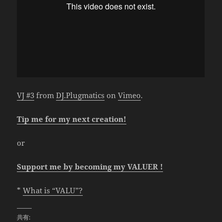
VJ #3
from
DJ.Plugmatics
on
Vimeo
.
Tip me for my next creation!
or
Support me by becoming my VALUER !
*
What is “VALU”?
共有: