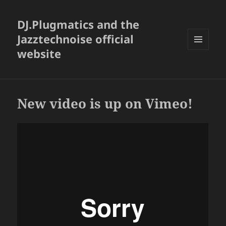
DJ.Plugmatics and the
Jazztechnoise official
website
メニュ
ーとウ
ィジェ
ット
New video is up on Vimeo!