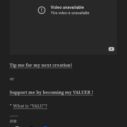
Tip me for my next creation!
or
Support me by becoming my VALUER !
*
What is “VALU”?
共有: