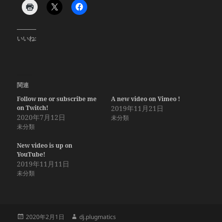
いいね:
関連
Follow me or subscribe me
A new video on Vimeo !
on Twitch!
2019年11月21日
2020年7月12日
未分類
未分類
New video is up on
YouTube!
2019年11月11日
未分類
投
作
2020年2月1日
dj.plugmatics