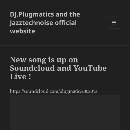
DJ.Plugmatics and the
Jazztechnoise official
website
メニュ
ーとウ
ィジェ
ット
New song is up on
Soundcloud and YouTube
Live !
https://soundcloud.com/plugmatic/200201a