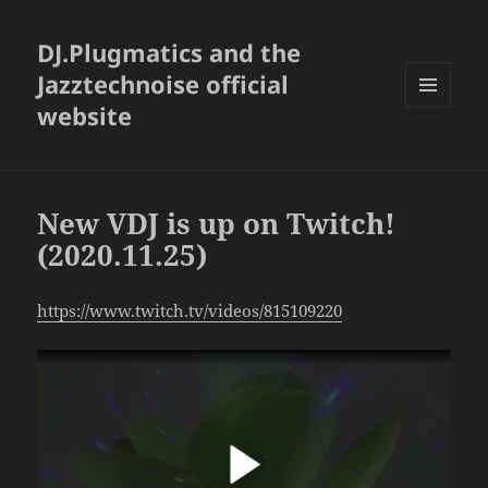
DJ.Plugmatics and the
Jazztechnoise official
website
メニュ
ーとウ
ィジェ
ット
New VDJ is up on Twitch!
(2020.11.25)
https://www.twitch.tv/videos/815109220