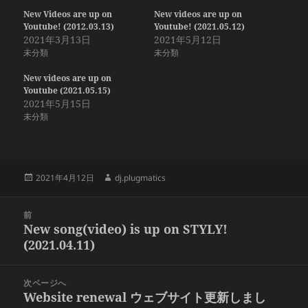
New Videos are up on
New videos are up on
Youtube! (2012.03.13)
Youtube! (2021.05.12)
2021年3月13日
2021年5月12日
未分類
未分類
New videos are up on
Youtube (2021.05.15)
2021年5月15日
未分類
投
作
2021年4月12日
dj.plugmatics
稿
成
日:
者
投
前
稿
New song(video) is up on STYLY!
前
ナ
(2021.04.11)
の
ビ
投
ゲ
稿:
次ページへ
ー
Website renewal ウェブサイト更新しまし
次
シ