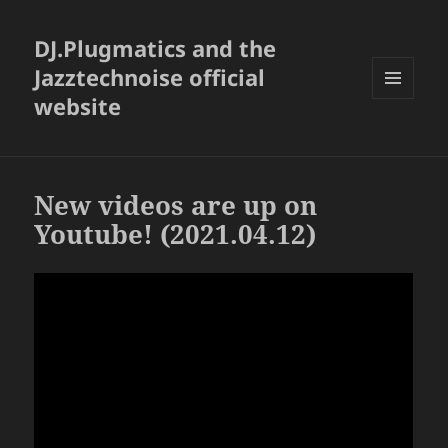
DJ.Plugmatics and the
Jazztechnoise official
website
メニュ
ーとウ
ィジェ
ット
New videos are up on
Youtube! (2021.04.12)