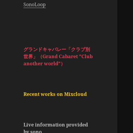
SonoLoop
グランドキャバレー「クラブ別
世界」（Grand Cabaret ”Club
another world”）
Recent works on Mixcloud
Live information provided
by sono