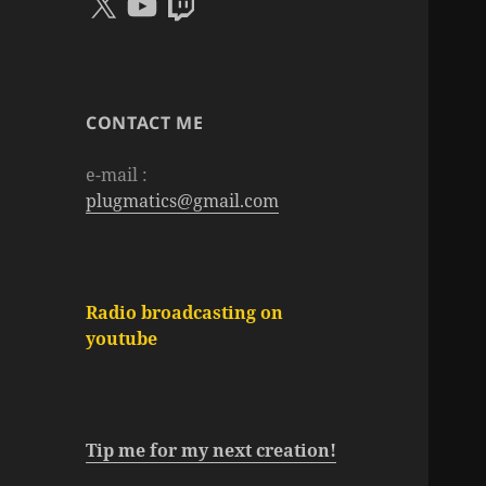
CONTACT ME
e-mail :
plugmatics@gmail.com
Radio broadcasting on
youtube
Tip me for my next creation!