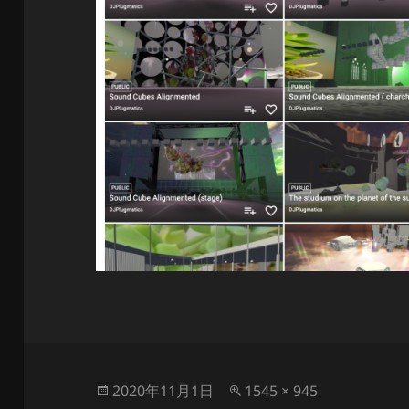
投
フ
2020年11月1日
1545 × 945