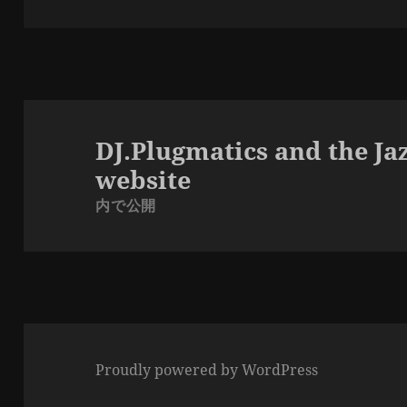
稿
ル
日:
サ
イ
ズ
投
稿
DJ.Plugmatics and the Jaz
ナ
website
ビ
内で公開
ゲ
ー
シ
ョ
ン
Proudly powered by WordPress