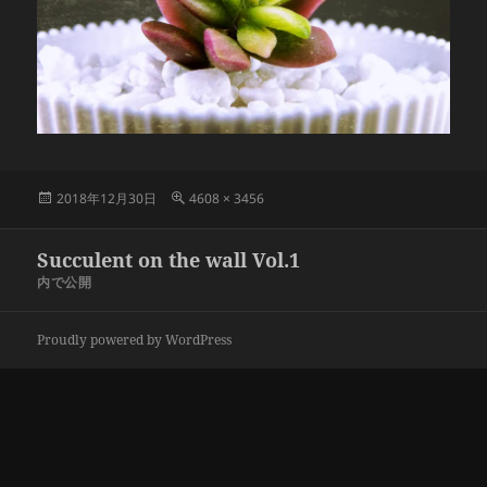
投
フ
2018年12月30日
4608 × 3456
稿
ル
日:
サ
投
Succulent on the wall Vol.1
イ
稿
ズ
内で公開
ナ
ビ
Proudly powered by WordPress
ゲ
ー
シ
ョ
ン