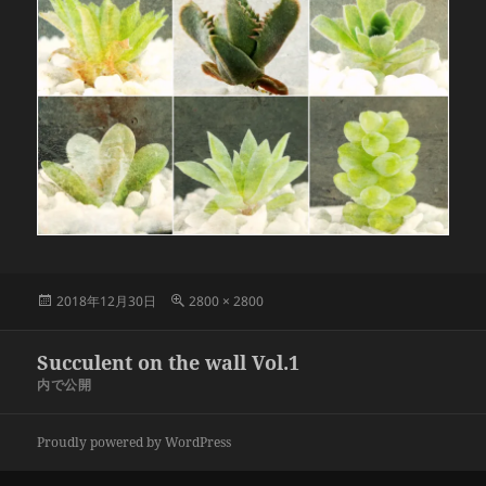
投
フ
2018年12月30日
2800 × 2800
稿
ル
日:
サ
投
Succulent on the wall Vol.1
イ
稿
ズ
内で公開
ナ
ビ
Proudly powered by WordPress
ゲ
ー