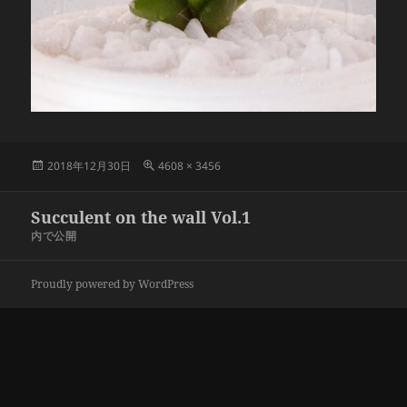
投
フ
2018年12月30日
4608 × 3456
稿
ル
日:
サ
投
Succulent on the wall Vol.1
イ
稿
ズ
内で公開
ナ
ビ
Proudly powered by WordPress
ゲ
ー
シ
ョ
ン