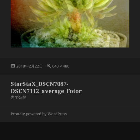
投
フ
2018年2月22日
640 × 480
稿
ル
日:
サ
投
StarStaX_DSCN7087-
イ
稿
ズ
DSCN7112_average_Fotor
ナ
内で公開
ビ
ゲ
Proudly powered by WordPress
ー
シ
ョ
ン