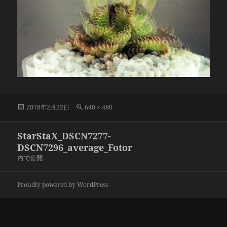
投
フ
2018年2月22日
640 × 480
稿
ル
日:
サ
投
StarStaX_DSCN7277-
イ
稿
ズ
DSCN7296_average_Fotor
ナ
内で公開
ビ
ゲ
Proudly powered by WordPress
ー
シ
ョ
ン