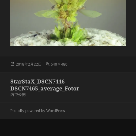
投
フ
2018年2月22日
640 × 480
稿
ル
日:
サ
投
StarStaX_DSCN7446-
イ
稿
ズ
DSCN7465_average_Fotor
ナ
内で公開
ビ
ゲ
Proudly powered by WordPress
ー
シ
ョ
ン