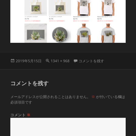
投
フ
aad67bbe1e0f4d8129a919fdfb2d
2019年5月15日
1341 × 968
コメントを残す
稿
ル
日:
サ
イ
コメントを残す
ズ
メールアドレスが公開されることはありません。
※
が付いている欄は
必須項目です
コメント
※